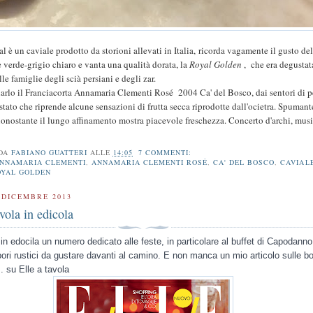
l è un caviale prodotto da storioni allevati in Italia, ricorda vagamente il gusto del
e verde-grigio chiaro e vanta una qualità dorata, la
Royal Golden
,
che era degustat
e famiglie degli scià persiani e degli zar.
rlo il Franciacorta Annamaria Clementi Rosé 2004 Ca' del Bosco, dai sentori di 
stato che riprende alcune sensazioni di frutta secca riprodotte dall'ocietra. Spumant
nostante il lungo affinamento mostra piacevole freschezza. Concerto d'archi, mus
 DA
FABIANO GUATTERI
ALLE
14:05
7 COMMENTI:
NNAMARIA CLEMENTI
,
ANNAMARIA CLEMENTI ROSÉ
,
CA' DEL BOSCO
,
CAVIAL
OYAL GOLDEN
 DICEMBRE 2013
avola in edicola
n edocila un numero dedicato alle feste, in particolare al buffet di Capodanno
pori rustici da gustare davanti al camino. E non manca un mio articolo sulle bo
... su Elle a tavola