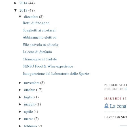
2014
(44)
►
2013
(48)
▼
dicembre
(8)
▼
Botti di fine anno
Spaghetti ai crostacei
Abbinamento elettivo
Elle a tavola in edicola
La cena di Stefania
Champagne al Carlyle
SENSO Food & Wine experience
Inaugurazione del Laboratorio delle Spezie
novembre
(8)
►
PUBBLICATO
ETICHETTE:
E
ottobre
(17)
►
luglio
(1)
►
MARTEDÌ 17
maggio
(1)
►
La cena 
aprile
(4)
►
La cena di Ste
marzo
(2)
►
febbraio
(2)
►