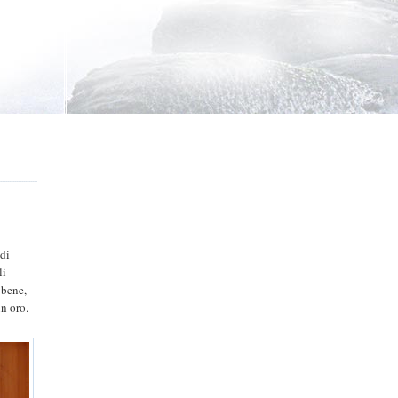
 di
li
 bene,
in oro.