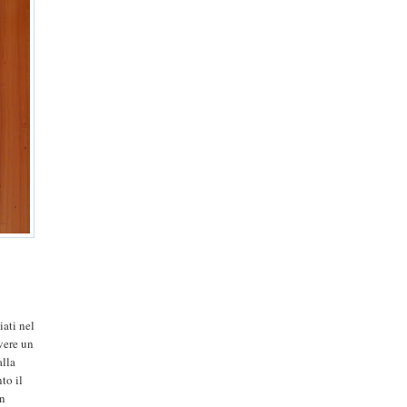
ati nel
vere un
alla
to il
in