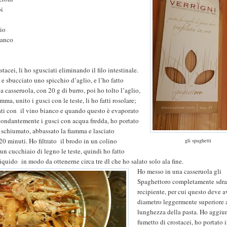
pi
lio
ianco
stacei, li ho sgusciati eliminando il filo intestinale.
 e sbucciato uno spicchio d’aglio, e l’ho fatto
a casseruola, con 20 g di burro, poi ho tolto l’aglio,
amma, unito i gusci con le teste, li ho fatti rosolare;
ati con
il vino bianco e quando questo è evaporato
ondantemente i gusci con acqua fredda, ho portato
, schiumato, abbassato la fiamma e lasciato
20 minuti. Ho filtrato
il brodo in un colino
gli spaghetti
n cucchiaio di legno le teste, quindi ho fatto
liquido
in modo da ottenerne circa tre dl che ho salato solo ala fine.
Ho messo in una casseruola gli
Spaghettoro completamente sdrai
recipiente, per cui questo deve a
diametro leggermente superiore 
lunghezza della pasta. Ho aggiun
fumetto di crostacei, ho portato 