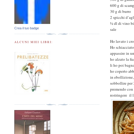
600 g di scam
30 g di burro
2 spicchi d’ag
½ dl di vino b
Crea il tuo badge
sale
Ho lavato i cro
ALCUNI MIEI LIBRI:
Ho schiacciato
appassire in un
ho alzato la fi
li ho poi bagn
ho coperto abb
in ebollizione
sobbollire per 
premendo con u
restringere
il 