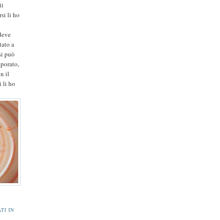
ti
si li ho
 deve
tato a
si può
aporato,
n il
 li ho
TI IN