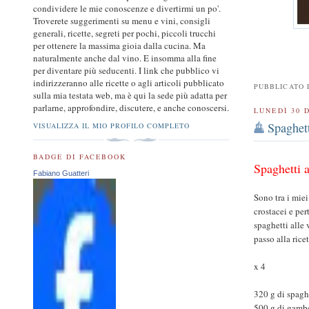
condividere le mie conoscenze e divertirmi un po'.
Troverete suggerimenti su menu e vini, consigli
generali, ricette, segreti per pochi, piccoli trucchi
per ottenere la massima gioia dalla cucina. Ma
naturalmente anche dal vino. E insomma alla fine
per diventare più seducenti. I link che pubblico vi
indirizzeranno alle ricette o agli articoli pubblicato
PUBBLICATO
sulla mia testata web, ma è qui la sede più adatta per
parlarne, approfondire, discutere, e anche conoscersi.
LUNEDÌ 30 
Spaghett
VISUALIZZA IL MIO PROFILO COMPLETO
BADGE DI FACEBOOK
Spaghetti a
Fabiano Guatteri
Sono tra i mie
crostacei e pe
spaghetti alle
passo alla rice
x 4
320 g di spagh
500 g di gamb