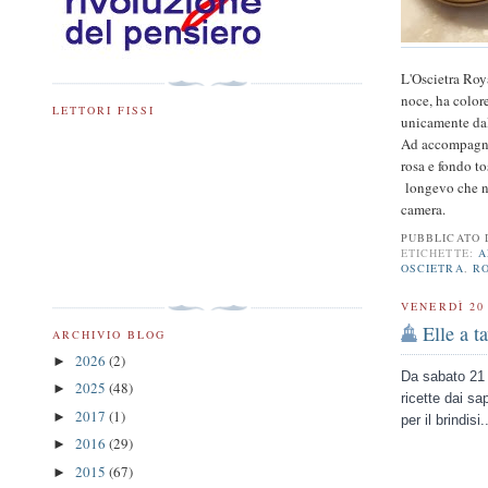
L'Oscietra Roya
noce, ha color
LETTORI FISSI
unicamente dall
Ad accompagna
rosa e fondo to
longevo che no
camera.
PUBBLICATO
ETICHETTE:
A
OSCIETRA
,
R
VENERDÌ 20
Elle a t
ARCHIVIO BLOG
2026
(2)
►
Da sabato 21 i
2025
(48)
►
ricette dai sa
2017
(1)
►
per il brindisi
2016
(29)
►
2015
(67)
►