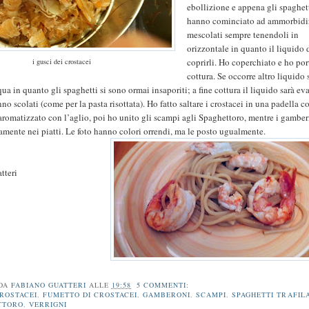
ebollizione e appena gli spaghet
hanno cominciato ad ammorbidir
mescolati sempre tenendoli in
orizzontale in quanto il liquido
coprirli. Ho coperchiato e ho por
i gusci dei crostacei
cottura. Se occorre altro liquido 
a in quanto gli spaghetti si sono ormai insaporiti; a fine cottura il liquido sarà ev
o scolati (come per la pasta risottata). Ho fatto saltare i crostacei in una padella co
 aromatizzato con l’aglio, poi ho unito gli scampi agli Spaghettoro, mentre i gamberi
tamente nei piatti. Le foto hanno colori orrendi, ma le posto ugualmente.
tteri
 DA
FABIANO GUATTERI
ALLE
19:58
5 COMMENTI:
ROSTACEI
,
FUMETTO DI CROSTACEI
,
GAMBERONI
,
SCAMPI
,
SPAGHETTI TRAFILA
TTORO
,
VERRIGNI