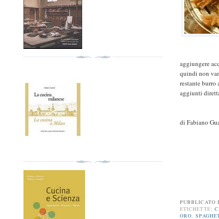
aggiungere acqu
quindi non vann
restante burro
aggiunti diret
di Fabiano Gua
PUBBLICATO
ETICHETTE:
C
ORO
,
SPAGHE