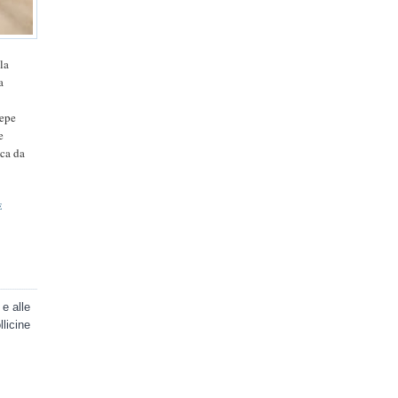
la
a
pepe
e
ica da
E
 e alle
llicine