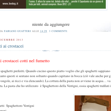
niente da aggiungere
 DA
FABIANO GUATTERI
ALLE
14:29
3 COMMENTI:
DICEMBRE 2013
i ai crostacei
i crostacei cotti nel fumetto
i spaghetti preferiti. Quando cucino questo piatto voglio che gli spaghetti sappiano
rtanto questi si sentano non soltanto quando capitano in bocca (ciò vale anche per g
 vongole, ai ricci e via elencando). La cottura della pasta non avviene in acqua… va
tta. La pasta che ho utilizzato
è Spaghettoro della Verrigni, ossia spaghetti trafilati 
etti
Spaghettoro Verrigni
eroni